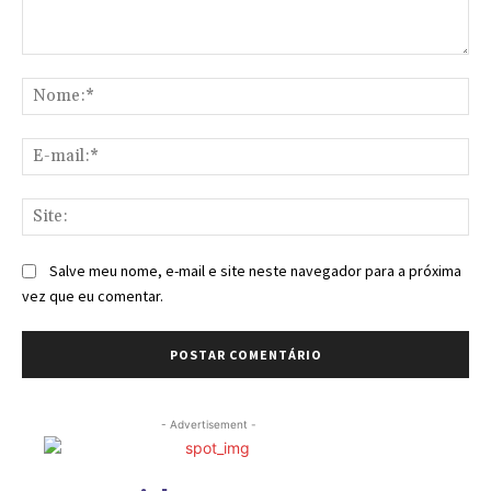
Comentário:
No
E-
mai
Sit
Salve meu nome, e-mail e site neste navegador para a próxima
vez que eu comentar.
- Advertisement -