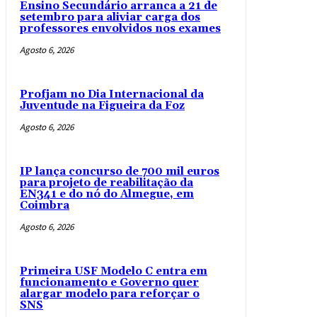
Ensino Secundário arranca a 21 de
setembro para aliviar carga dos
professores envolvidos nos exames
Agosto 6, 2026
Profjam no Dia Internacional da
Juventude na Figueira da Foz
Agosto 6, 2026
IP lança concurso de 700 mil euros
para projeto de reabilitação da
EN341 e do nó do Almegue, em
Coimbra
Agosto 6, 2026
Primeira USF Modelo C entra em
funcionamento e Governo quer
alargar modelo para reforçar o
SNS