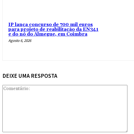
IP lança concurso de 700 mil euros
para projeto de reabilitação da EN341
e do nó do Almegue, em Coimbra
Agosto 6, 2026
DEIXE UMA RESPOSTA
Com