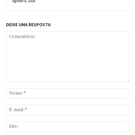
Agosto 6, 2026
DEIXE UMA RESPOSTA
Comentário:
No
E-
mai
Sit