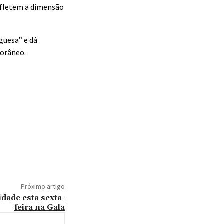
efletem a dimensão
guesa” e dá
porâneo.
Próximo artigo
idade esta sexta-
feira na Gala