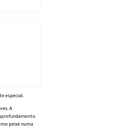
e especial.
res. A
o aprofundamento
como peixe numa