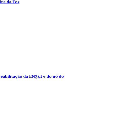
ira da Foz
reabilitação da EN341 e do nó do