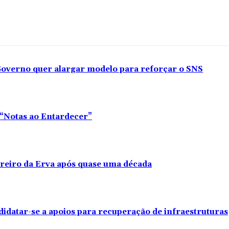
overno quer alargar modelo para reforçar o SNS
o “Notas ao Entardecer”
rreiro da Erva após quase uma década
didatar-se a apoios para recuperação de infraestruturas