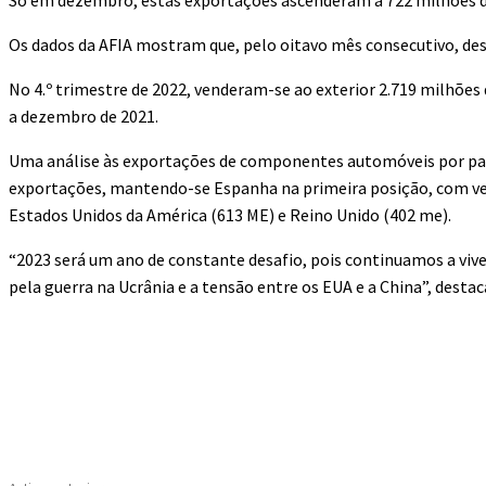
Só em dezembro, estas exportações ascenderam a 722 milhões d
Os dados da AFIA mostram que, pelo oitavo mês consecutivo, des
No 4.º trimestre de 2022, venderam-se ao exterior 2.719 milhõ
a dezembro de 2021.
Uma análise às exportações de componentes automóveis por país
exportações, mantendo-se Espanha na primeira posição, com ven
Estados Unidos da América (613 ME) e Reino Unido (402 me).
“2023 será um ano de constante desafio, pois continuamos a viv
pela guerra na Ucrânia e a tensão entre os EUA e a China”, dest
Compartilhado