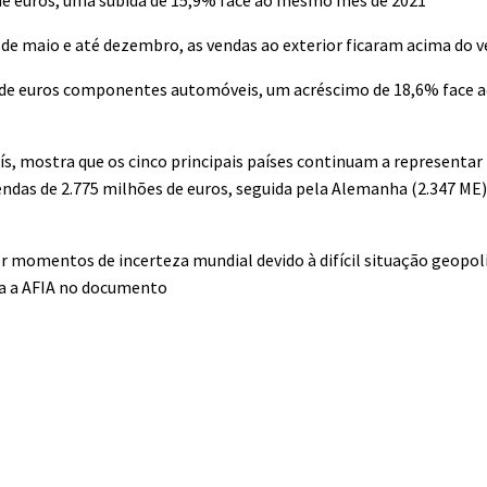
e euros, uma subida de 15,9% face ao mesmo mês de 2021
de maio e até dezembro, as vendas ao exterior ficaram acima do v
es de euros componentes automóveis, um acréscimo de 18,6% face 
, mostra que os cinco principais países continuam a representar
das de 2.775 milhões de euros, seguida pela Alemanha (2.347 ME)
er momentos de incerteza mundial devido à difícil situação geopo
aca a AFIA no documento