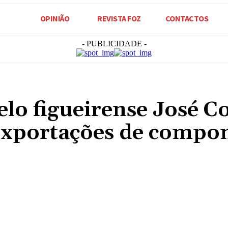
OPINIÃO
REVISTA FOZ
CONTACTOS
- PUBLICIDADE -
elo figueirense José C
exportações de compo
Compartilhado