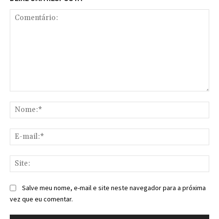
Comentário:
No
E-
mai
Sit
Salve meu nome, e-mail e site neste navegador para a próxima
vez que eu comentar.