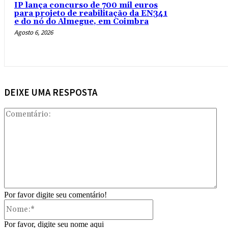
IP lança concurso de 700 mil euros
para projeto de reabilitação da EN341
e do nó do Almegue, em Coimbra
Agosto 6, 2026
DEIXE UMA RESPOSTA
Com
Por favor digite seu comentário!
Nome:*
Por favor, digite seu nome aqui