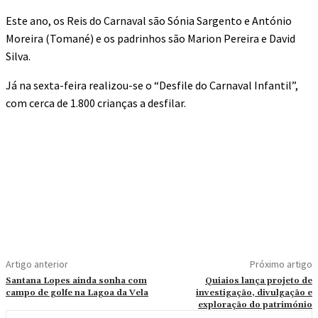
Este ano, os Reis do Carnaval são Sónia Sargento e António
Moreira (Tomané) e os padrinhos são Marion Pereira e David
Silva.
Já na sexta-feira realizou-se o “Desfile do Carnaval Infantil”,
com cerca de 1.800 crianças a desfilar.
Artigo anterior
Próximo artigo
Santana Lopes ainda sonha com
Quiaios lança projeto de
campo de golfe na Lagoa da Vela
investigação, divulgação e
exploração do património