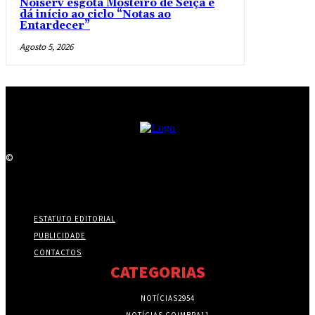
Noiserv esgota Mosteiro de Seiça e
dá início ao ciclo “Notas ao
Entardecer”
Agosto 5, 2026
©
ESTATUTO EDITORIAL
PUBLICIDADE
CONTACTOS
CATEGORIAS
NOTÍCIAS
2954
NOTÍCIAS COIMBRA
11