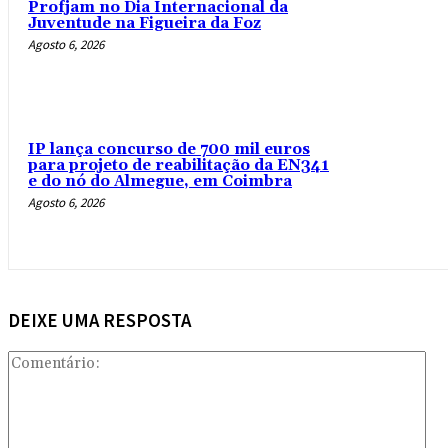
Profjam no Dia Internacional da
Juventude na Figueira da Foz
Agosto 6, 2026
IP lança concurso de 700 mil euros
para projeto de reabilitação da EN341
e do nó do Almegue, em Coimbra
Agosto 6, 2026
DEIXE UMA RESPOSTA
Com