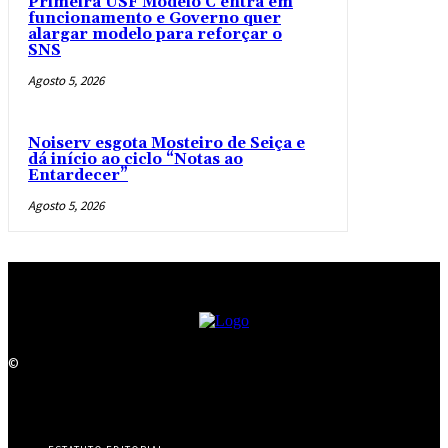
Primeira USF Modelo C entra em
funcionamento e Governo quer
alargar modelo para reforçar o
SNS
Agosto 5, 2026
Noiserv esgota Mosteiro de Seiça e
dá início ao ciclo “Notas ao
Entardecer”
Agosto 5, 2026
©