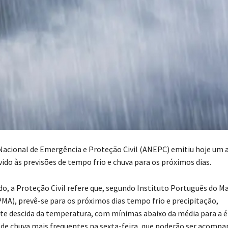
Nacional de Emergência e Proteção Civil (ANEPC) emitiu hoje um a
ido às previsões de tempo frio e chuva para os próximos dias.
, a Proteção Civil refere que, segundo Instituto Português do Ma
MA), prevê-se para os próximos dias tempo frio e precipitação,
 descida da temperatura, com mínimas abaixo da média para a é
 de chuva mais frequentes na sexta-feira, que poderão ser acomp