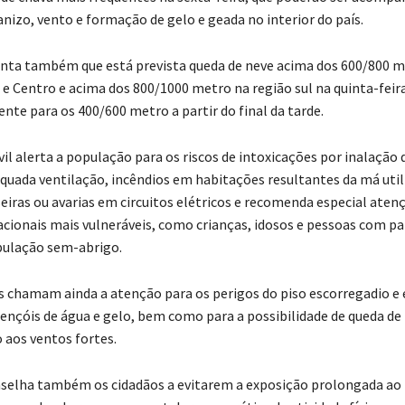
nizo, vento e formação de gelo e geada no interior do país.
nta também que está prevista queda de neve acima dos 600/800 m
 e Centro e acima dos 800/1000 metro na região sul na quinta-feir
te para os 400/600 metro a partir do final da tarde.
il alerta a população para os riscos de intoxicações por inalação 
equada ventilação, incêndios em habitações resultantes da má util
seiras ou avarias em circuitos elétricos e recomenda especial aten
cionais mais vulneráveis, como crianças, idosos e pessoas com p
pulação sem-abrigo.
s chamam ainda a atenção para os perigos do piso escorregadio e
ençóis de água e gelo, bem como para a possibilidade de queda de
 aos ventos fortes.
elha também os cidadãos a evitarem a exposição prolongada ao f