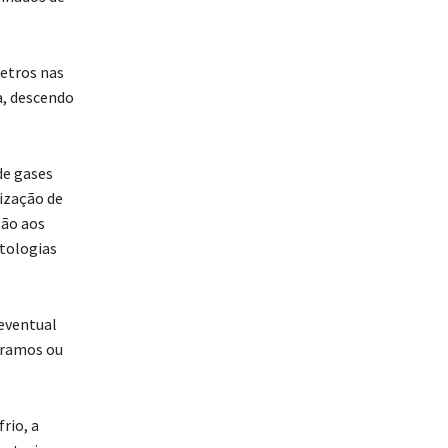
etros nas
a, descendo
de gases
ização de
ção aos
atologias
 eventual
 ramos ou
rio, a