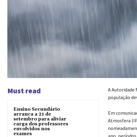
Must read
A Autoridade 
população dev
Ensino Secundário
Em comunicado
arranca a 21 de
setembro para aliviar
Atmosfera (IP
carga dos professores
nomeadamente
envolvidos nos
exames
ano, períodos