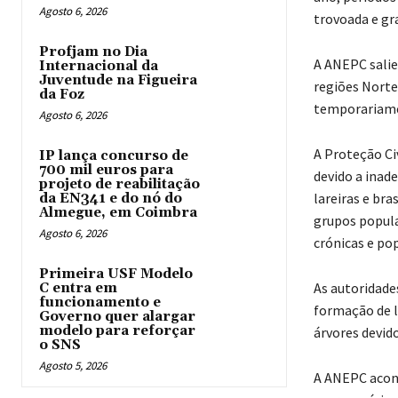
Agosto 6, 2026
trovoada e gra
Profjam no Dia
A ANEPC salie
Internacional da
Juventude na Figueira
regiões Norte
da Foz
temporariamen
Agosto 6, 2026
A Proteção Civ
IP lança concurso de
700 mil euros para
devido a inad
projeto de reabilitação
lareiras e bra
da EN341 e do nó do
Almegue, em Coimbra
grupos popula
Agosto 6, 2026
crónicas e po
Primeira USF Modelo
As autoridade
C entra em
funcionamento e
formação de l
Governo quer alargar
modelo para reforçar
árvores devido
o SNS
Agosto 5, 2026
A ANEPC acons