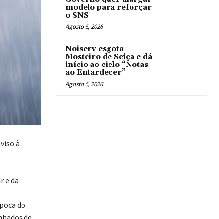
modelo para reforçar
o SNS
Agosto 5, 2026
Noiserv esgota
Mosteiro de Seiça e dá
início ao ciclo “Notas
ao Entardecer”
Agosto 5, 2026
viso à
r e da
poca do
anhados de