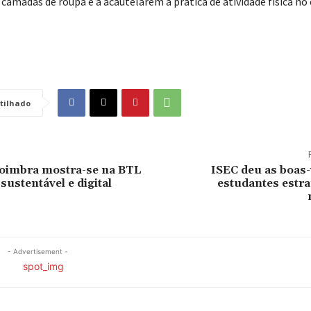
camadas de roupa e a acautelarem a prática de atividade física no 
tilhado
Coimbra mostra-se na BTL
ISEC deu as boas-
sustentável e digital
estudantes estra
- Advertisement -