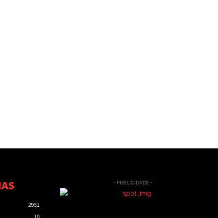
IAS
- PUBLICIDADE -
2951
10