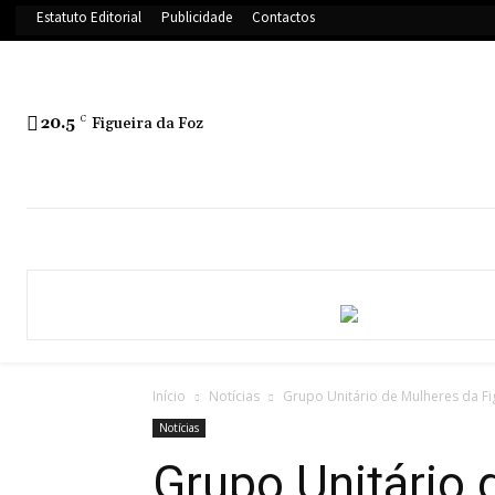
Estatuto Editorial
Publicidade
Contactos
20.5
C
Figueira da Foz
Início
Notícias
Grupo Unitário de Mulheres da Fig
Notícias
Grupo Unitário 