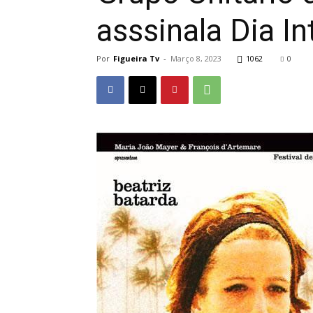
asssinala Dia I
Por
Figueira Tv
-
Março 8, 2023
1062
0