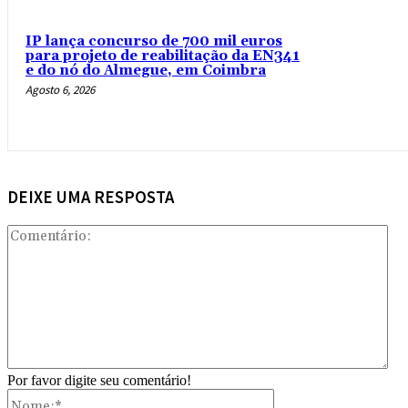
IP lança concurso de 700 mil euros
para projeto de reabilitação da EN341
e do nó do Almegue, em Coimbra
Agosto 6, 2026
DEIXE UMA RESPOSTA
Com
Por favor digite seu comentário!
Nome:*