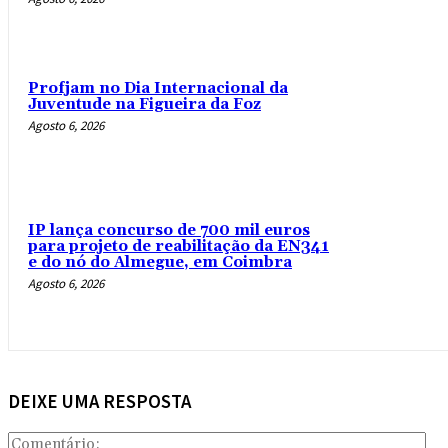
Profjam no Dia Internacional da
Juventude na Figueira da Foz
Agosto 6, 2026
IP lança concurso de 700 mil euros
para projeto de reabilitação da EN341
e do nó do Almegue, em Coimbra
Agosto 6, 2026
DEIXE UMA RESPOSTA
Com