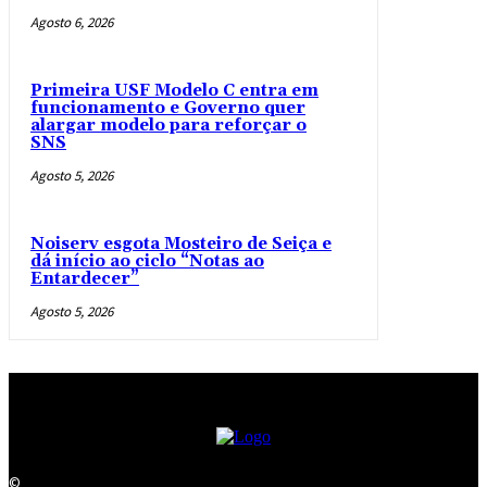
Agosto 6, 2026
Primeira USF Modelo C entra em
funcionamento e Governo quer
alargar modelo para reforçar o
SNS
Agosto 5, 2026
Noiserv esgota Mosteiro de Seiça e
dá início ao ciclo “Notas ao
Entardecer”
Agosto 5, 2026
©