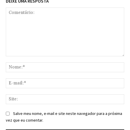
DEIXE UMA RESPOSTA
Comentário:
No
E-
mai
Sit
Salve meu nome, e-mail e site neste navegador para a próxima
vez que eu comentar.