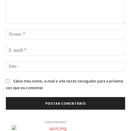
Comentário:
No
E-
mai
Sit
Salve meu nome, e-mail e site neste navegador para a próxima
vez que eu comentar.
- Advertisement -