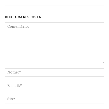
DEIXE UMA RESPOSTA
Comentário:
No
E-
mai
Sit