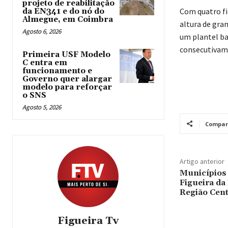
projeto de reabilitação
Com quatro fi
da EN341 e do nó do
Almegue, em Coimbra
altura de gra
Agosto 6, 2026
um plantel ba
consecutivame
Primeira USF Modelo
C entra em
funcionamento e
Governo quer alargar
modelo para reforçar
o SNS
Agosto 5, 2026
Compar
Artigo anterior
Municípios 
Figueira da 
Região Cen
Figueira Tv