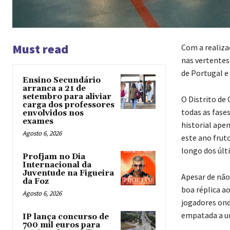
Must read
Com a realiza
nas vertentes 
de Portugal 
Ensino Secundário
arranca a 21 de
setembro para aliviar
O Distrito de
carga dos professores
todas as fases
envolvidos nos
exames
historial ape
Agosto 6, 2026
este ano fruto
longo dos últ
Profjam no Dia
Internacional da
Juventude na Figueira
Apesar de não
da Foz
boa réplica a
Agosto 6, 2026
jogadores ond
empatada a um
IP lança concurso de
700 mil euros para