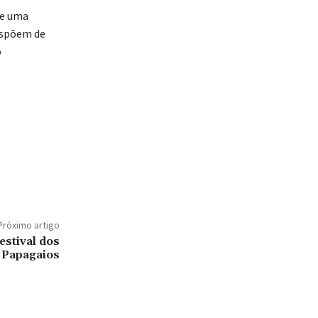
se uma
dispõem de
o
Próximo artigo
estival dos
Papagaios