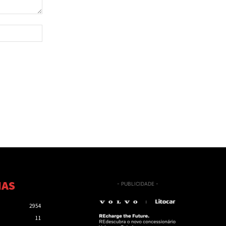
Site:
IAS
- PUBLICIDADE -
2954
11