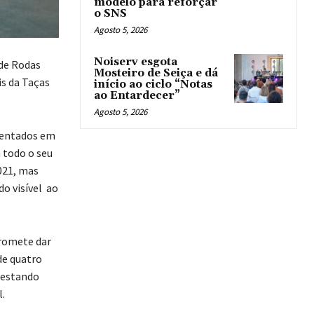
modelo para reforçar
o SNS
Agosto 5, 2026
Noiserv esgota
 de Rodas
Mosteiro de Seiça e dá
is da Taças
início ao ciclo “Notas
ao Entardecer”
Agosto 5, 2026
esentados em
m todo o seu
021, mas
do visível ao
promete dar
de quatro
 estando
.