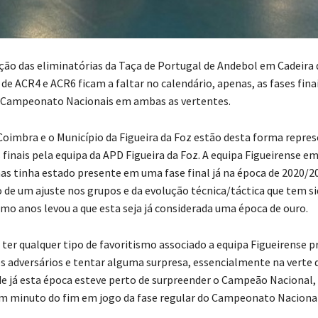
ção das eliminatórias da Taça de Portugal de Andebol em Cadeira
de ACR4 e ACR6 ficam a faltar no calendário, apenas, as fases fina
e Campeonato Nacionais em ambas as vertentes.
 Coimbra e o Município da Figueira da Foz estão desta forma repr
 finais pela equipa da APD Figueira da Foz. A equipa Figueirense e
nas tinha estado presente em uma fase final já na época de 2020/2
 de um ajuste nos grupos e da evolução técnica/táctica que tem si
imo anos levou a que esta seja já considerada uma época de ouro.
 ter qualquer tipo de favoritismo associado a equipa Figueirense 
os adversários e tentar alguma surpresa, essencialmente na verte 
e já esta época esteve perto de surpreender o Campeão Nacional,
 minuto do fim em jogo da fase regular do Campeonato Nacional