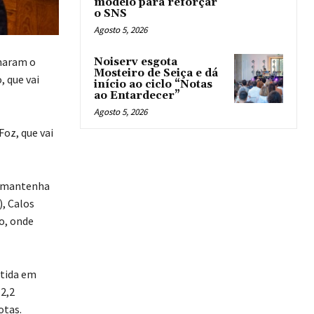
modelo para reforçar
o SNS
Agosto 5, 2026
inaram o
Noiserv esgota
Mosteiro de Seiça e dá
 que vai
início ao ciclo “Notas
ao Entardecer”
Agosto 5, 2026
Foz, que vai
se mantenha
, Calos
o, onde
rtida em
 2,2
otas.