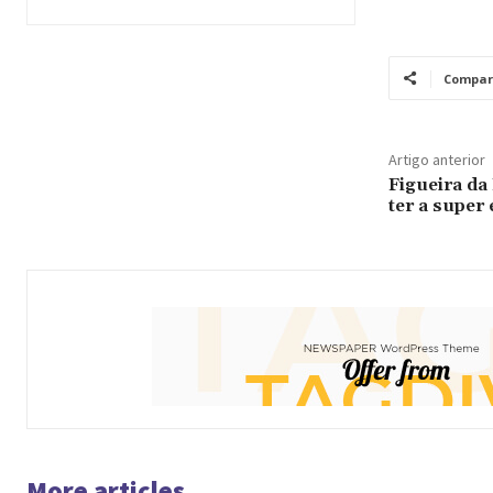
Compar
Artigo anterior
Figueira da
ter a super 
More articles