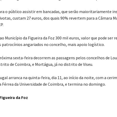
ara o público assistir em bancadas, que serão maioritariamente in
ivotas, custam 27 euros, dos quais 90% revertem para a Câmara Mu
P.
ao Município da Figueira da Foz 300 mil euros, valor que pode ser r
 patrocínios angariados no concelho, mais apoio logístico.
xima sexta-feira decorrem as passagens pelos concelhos de Lous
strito de Coimbra, e Mortágua, já no distrito de Viseu.
ugal arranca na quinta-feira, dia 11, ao início da noite, com a ceri
ta Férrea da Universidade de Coimbra, e termina no domingo.
igueira da Foz