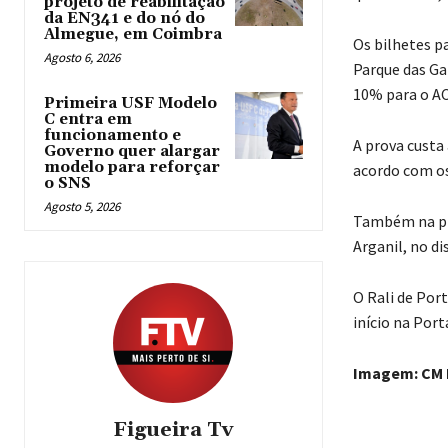
projeto de reabilitação
da EN341 e do nó do
Almegue, em Coimbra
Os bilhetes p
Agosto 6, 2026
Parque das Ga
10% para o AC
Primeira USF Modelo
C entra em
funcionamento e
A prova custa 
Governo quer alargar
modelo para reforçar
acordo com os
o SNS
Agosto 5, 2026
Também na pró
Arganil, no di
O Rali de Port
início na Por
Imagem: CM F
Figueira Tv