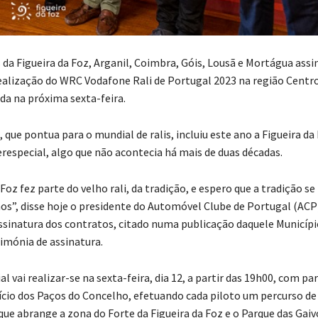
 da Figueira da Foz, Arganil, Coimbra, Góis, Lousã e Mortágua ass
ealização do WRC Vodafone Rali de Portugal 2023 na região Centro,
da na próxima sexta-feira.
que pontua para o mundial de ralis, incluiu este ano a Figueira da 
erespecial, algo que não acontecia há mais de duas décadas.
 Foz fez parte do velho rali, da tradição, e espero que a tradição 
os”, disse hoje o presidente do Automóvel Clube de Portugal (ACP)
ssinatura dos contratos, citado numa publicação daquele Municípi
rimónia de assinatura.
al vai realizar-se na sexta-feira, dia 12, a partir das 19h00, com pa
fício dos Paços do Concelho, efetuando cada piloto um percurso de
que abrange a zona do Forte da Figueira da Foz e o Parque das Gaiv