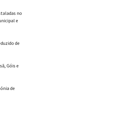
staladas no
nicipal e
eduzido de
ã, Góis e
mónia de