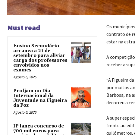
Must read
Os municípios
contrato de r
estar na estra
Ensino Secundário
arranca a 21 de
setembro para aliviar
A competição, 
carga dos professores
receber a sup
envolvidos nos
exames
Agosto 6, 2026
“A Figueira da
por muitos an
Profjam no Dia
Barbosa, na a
Internacional da
Juventude na Figueira
decorreu a ce
da Foz
Agosto 6, 2026
A super especi
frente ao edi
IP lança concurso de
700 mil euros para
quilómetros, 