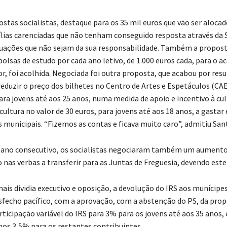
stas socialistas, destaque para os 35 mil euros que vão ser aloca
ílias carenciadas que não tenham conseguido resposta através da
ituações que não sejam da sua responsabilidade. Também a propost
bolsas de estudo por cada ano letivo, de 1.000 euros cada, para o a
r, foi acolhida. Negociada foi outra proposta, que acabou por resu
eduzir o preço dos bilhetes no Centro de Artes e Espetáculos (C
ara jovens até aos 25 anos, numa medida de apoio e incentivo à cul
cultura no valor de 30 euros, para jovens até aos 18 anos, a gastar
municipais. “Fizemos as contas e ficava muito caro”, admitiu San
 ano consecutivo, os socialistas negociaram também um aument
 nas verbas a transferir para as Juntas de Freguesia, devendo este
ais dividia executivo e oposição, a devolução do IRS aos munícipe
sfecho pacífico, com a aprovação, com a abstenção do PS, da prop
ticipação variável do IRS para 3% para os jovens até aos 35 anos, 
s 3,5% para os restantes contribuintes.