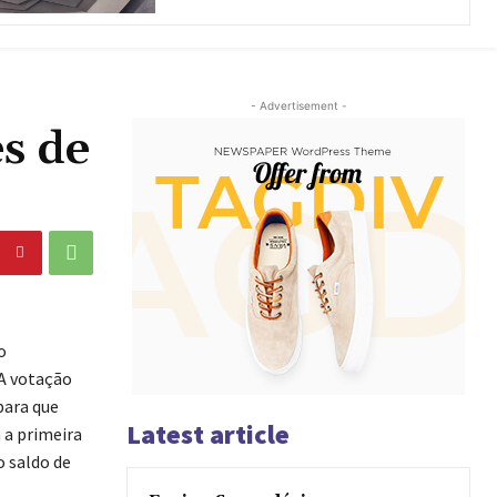
- Advertisement -
s de
o
 A votação
para que
Latest article
 a primeira
o saldo de