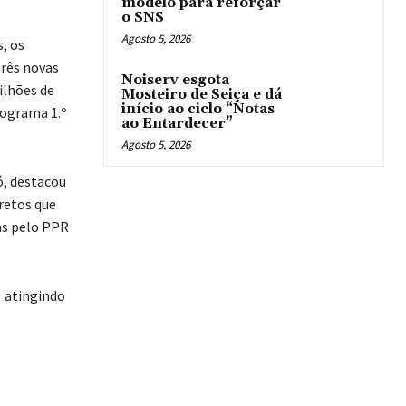
modelo para reforçar
o SNS
Agosto 5, 2026
, os
três novas
Noiserv esgota
ilhões de
Mosteiro de Seiça e dá
início ao ciclo “Notas
rograma 1.º
ao Entardecer”
Agosto 5, 2026
ó, destacou
retos que
as pelo PPR
 atingindo