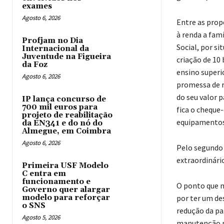
exames
Agosto 6, 2026
Entre as propo
à renda a fam
Profjam no Dia
Social, por s
Internacional da
Juventude na Figueira
criação de 10 
da Foz
ensino superio
Agosto 6, 2026
promessa de r
do seu valor p
IP lança concurso de
700 mil euros para
fica o cheque-
projeto de reabilitação
equipamentos 
da EN341 e do nó do
Almegue, em Coimbra
Agosto 6, 2026
Pelo segundo
extraordinário
Primeira USF Modelo
C entra em
funcionamento e
O ponto que m
Governo quer alargar
modelo para reforçar
por ter um de
o SNS
redução da par
Agosto 5, 2026
manutenção no