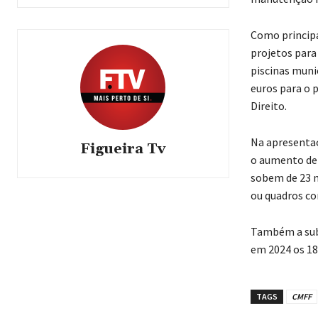
Como principa
projetos para 
piscinas muni
euros para o 
Direito.
Na apresentaç
Figueira Tv
o aumento de 
sobem de 23 m
ou quadros co
Também a subi
em 2024 os 18
TAGS
CMFF