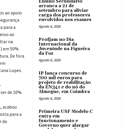
Ensino Secundário
arranca a 21 de
setembro para aliviar
dos ao apoio
carga dos professores
 Segurança
envolvidos nos exames
Agosto 6, 2026
a para a
cesso ao
Profjam no Dia
ltar na
Internacional da
AE) em 50%
Juventude na Figueira
da Foz
tura. De fora
Agosto 6, 2026
 em
tana Lopes.
IP lança concurso de
700 mil euros para
projeto de reabilitação
o
da EN341 e do nó do
Almegue, em Coimbra
 ser de 10%.
Agosto 6, 2026
s, acabou
Primeira USF Modelo C
osta para a
entra em
funcionamento e
e da
Governo quer alargar