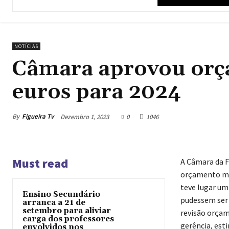
NOTÍCIAS
Câmara aprovou orça
euros para 2024
By
Figueira Tv
Dezembro 1, 2023
0
1046
Must read
A Câmara da F
orçamento mun
teve lugar um 
Ensino Secundário
pudessem ser 
arranca a 21 de
setembro para aliviar
revisão orçame
carga dos professores
gerência, est
envolvidos nos