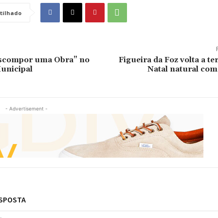
tilhado
scompor uma Obra” no
Figueira da Foz volta a te
unicipal
Natal natural com
- Advertisement -
ESPOSTA