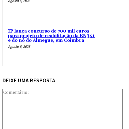
Agosto 6, 2026
IP lança concurso de 700 mil euros
para projeto de reabilitação da EN341
e do nó do Almegue, em Coimbra
Agosto 6, 2026
DEIXE UMA RESPOSTA
Com