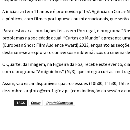
A iniciativa tem 11 anos e é promovida p´l «A Agência da Curta-
e públicos, com filmes portugueses ou internacionais, que serão e
Para destacar as produções feitas em Portugal, o programa “Nova
problemas na sociedade atual. “Curtas do Mundo” apresenta um
(European Short Film Audience Award) 2023, enquanto as secções
destinam-se a explorar os universos emblemáticos do cinema d
O Quartel da Imagem, na Figueira da Foz, recebe este evento, d
com o programa “Amiguinhos” (M/3), que integra curtas-metragen
Assim, vão estar disponíveis quatro sessões (10h00, 11h30, 15h e 1
dezembro: arqfoto@cm-figfoz.pt (com indicação da sessão a que 
TAGS
Curtas
QuarteldaImagem
Compartilhado