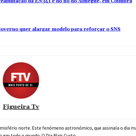
 reabilitação da EN341 e do nó do Almegue, em Coimbra
overno quer alargar modelo para reforçar o SNS
Figueira Tv
misfério norte. Este fenómeno astronómico, que assinala o dia ma
to em todo o mundo: O Dia Mais Curto.