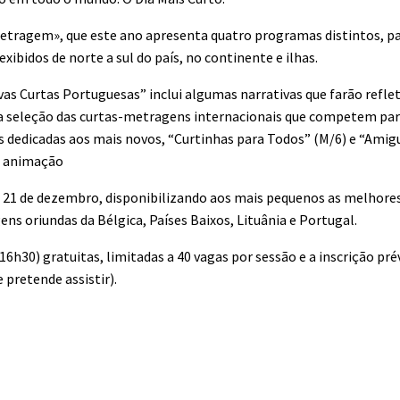
Metragem», que este ano apresenta quatro programas distintos, pa
xibidos de norte a sul do país, no continente e ilhas.
s Curtas Portuguesas” inclui algumas narrativas que farão reflet
a seleção das curtas-metragens internacionais que competem pa
 dedicadas aos mais novos, “Curtinhas para Todos” (M/6) e “Amig
e animação
ia 21 de dezembro, disponibilizando aos mais pequenos as melhore
s oriundas da Bélgica, Países Baixos, Lituânia e Portugal.
6h30) gratuitas, limitadas a 40 vagas por sessão e a inscrição prév
pretende assistir).