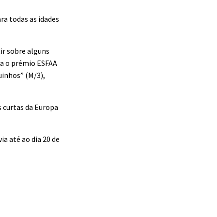
ra todas as idades
ir sobre alguns
ra o prémio ESFAA
uinhos” (M/3),
s curtas da Europa
ia até ao dia 20 de