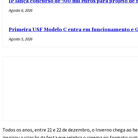
IP lança concurso de 700 mil euros para projeto de
Agosto 6, 2026
Primeira USF Modelo C entra em funcionamento e G
Agosto 5, 2026
Todos os anos, entre 21 e 22 de dezembro, o Inverno chega ao he
inspirou a criação da festa que celebra o cinema no formato cur