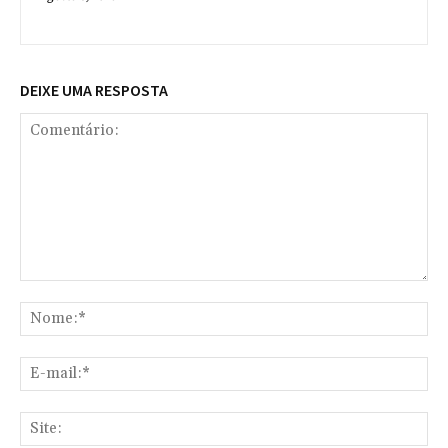
DEIXE UMA RESPOSTA
Comentário:
No
E-
mai
Sit