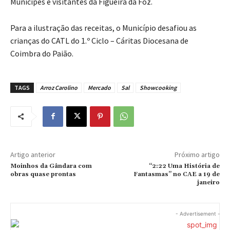
Munícipes e visitantes da Figueira da Foz.
Para a ilustração das receitas, o Município desafiou as
crianças do CATL do 1.º Ciclo – Cáritas Diocesana de
Coimbra do Paião.
TAGS
Arroz Carolino
Mercado
Sal
Showcooking
Artigo anterior
Próximo artigo
Moinhos da Gândara com
“2:22 Uma História de
obras quase prontas
Fantasmas” no CAE a 19 de
janeiro
- Advertisement -