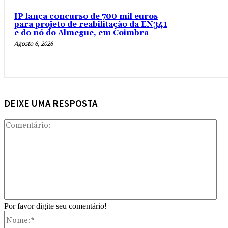
IP lança concurso de 700 mil euros
para projeto de reabilitação da EN341
e do nó do Almegue, em Coimbra
Agosto 6, 2026
DEIXE UMA RESPOSTA
Com
Por favor digite seu comentário!
Nome:*