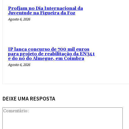
Profjam no Dia Internacional da
Juventude na Figueira da Foz
Agosto 6, 2026
IP lança concurso de 700 mil euros
para projeto de reabilitação da EN341
e do nó do Almegue, em Coimbra
Agosto 6, 2026
DEIXE UMA RESPOSTA
Com