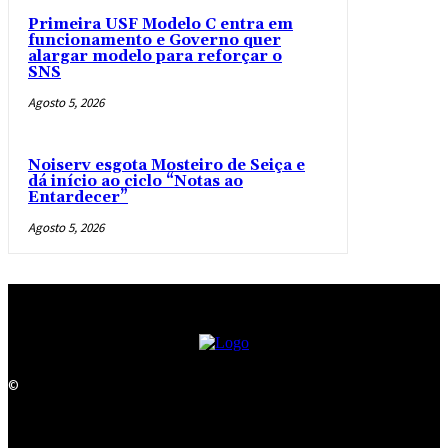
Primeira USF Modelo C entra em
funcionamento e Governo quer
alargar modelo para reforçar o
SNS
Agosto 5, 2026
Noiserv esgota Mosteiro de Seiça e
dá início ao ciclo “Notas ao
Entardecer”
Agosto 5, 2026
©