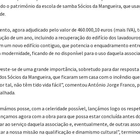
ndo o património da escola de samba Sócios da Mangueira, que usa
de.
ento, agora adjudicado pelo valor de 460.000,10 euros (mais IVA),
ução de um ano, incluindo a recuperação do edifício dos lavadouros
 um novo edifício contiguo, que potencia o enquadramento entr
a modernidade, ficando de no disponível para o uso daquela associa
veste-se de uma grande importância, sobretudo para dar resposta
dos Sócios da Mangueira, que ficaram sem casa com o incêndio que 
or tal, não têm tido vida fácil”, comentou António Jorge Franco, 
alhada.
mámos posse, com a celeridade possível, lançámos logo os respe
ançamos agora com a obra para que possa estar concluída antes do
ar ao serviço daquela associação e, eventualmente, de outras asso
ar a nossa missão na qualificação e dinamismo cultural”, terminou