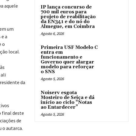
va aquele
IP lança concurso de
700 mil euros para
projeto de reabilitação
da EN341 e do nó do
Almegue, em Coimbra
 tem um
Agosto 6, 2026
 e a
e o
Primeira USF Modelo C
ção local.
entra em
funcionamento e
Governo quer alargar
 às
modelo para reforçar
o SNS
ali
Agosto 5, 2026
presidente da
Noiserv esgota
Mosteiro de Seiça e dá
início ao ciclo “Notas
tivos
ao Entardecer”
 final deste
Agosto 5, 2026
ciações de
 o autarca.