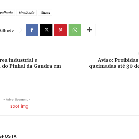
ealhada
Mealhada
Obras
tilhado
rea industrial e
Aviso: Proibida
 do Pinhal da Gandra em
queimadas até 30 d
- Advertisement -
ESPOSTA