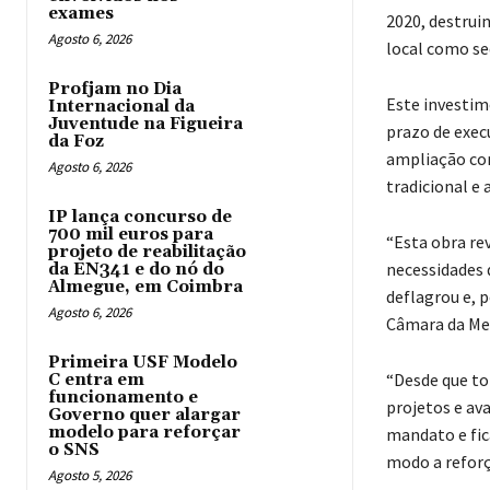
exames
2020, destrui
Agosto 6, 2026
local como se
Profjam no Dia
Este investim
Internacional da
Juventude na Figueira
prazo de exec
da Foz
ampliação com
Agosto 6, 2026
tradicional e 
IP lança concurso de
700 mil euros para
“Esta obra re
projeto de reabilitação
necessidades 
da EN341 e do nó do
Almegue, em Coimbra
deflagrou e, p
Agosto 6, 2026
Câmara da Me
Primeira USF Modelo
“Desde que to
C entra em
funcionamento e
projetos e av
Governo quer alargar
modelo para reforçar
mandato e fic
o SNS
modo a reforç
Agosto 5, 2026