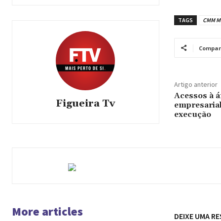
TAGS
CMM M
Compar
Artigo anterior
Acessos à á
Figueira Tv
empresarial
execução
More articles
DEIXE UMA R