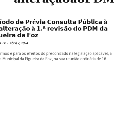
í𝗼𝗱𝗼 𝗱𝗲 𝗣𝗿é𝘃𝗶𝗮 𝗖𝗼𝗻𝘀𝘂𝗹𝘁𝗮 𝗣́ú𝗯𝗹𝗶𝗰𝗮 à
𝗹𝘁𝗲𝗿𝗮𝗰̧𝗮̃𝗼 à 𝟭.ª 𝗿𝗲𝘃𝗶𝘀𝗮̃𝗼 𝗱𝗼 𝗣𝗗𝗠 𝗱𝗮
𝘂𝗲𝗶𝗿𝗮 𝗱𝗮 𝗙𝗼𝘇
a Tv
-
Abril 2, 2024
rmos e para os efeitos do preconizado na legislação aplicável, a
 Municipal da Figueira da Foz, na sua reunião ordinária de 16...