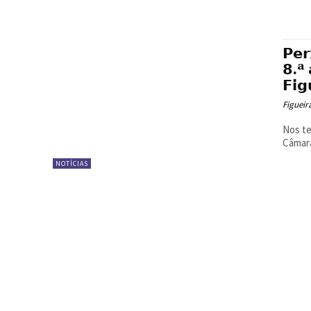
𝗣𝗲𝗿
𝟴.ª 
𝗙𝗶𝗴
Figueir
Nos te
Câmara
NOTÍCIAS