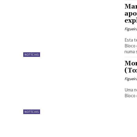
Mar
apo
exp
Figueir
Esta t
Bloco 
numa s
NOTÍCIAS
Mor
(To
Figueir
Uma no
Bloco 
NOTÍCIAS