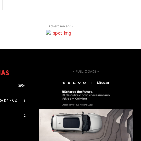
- Advertisement -
IAS
- PUBLICIDADE -
2954
11
RA DA FOZ
9
2
2
1