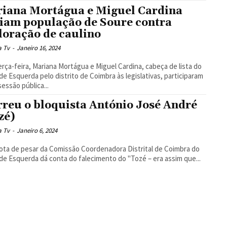
iana Mortágua e Miguel Cardina
iam população de Soure contra
loração de caulino
a Tv
-
Janeiro 16, 2024
erça-feira, Mariana Mortágua e Miguel Cardina, cabeça de lista do
de Esquerda pelo distrito de Coimbra às legislativas, participaram
essão pública...
reu o bloquista António José André
zé)
a Tv
-
Janeiro 6, 2024
ta de pesar da Comissão Coordenadora Distrital de Coimbra do
de Esquerda dá conta do falecimento do "Tozé – era assim que...