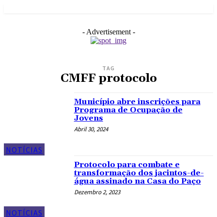
- Advertisement -
TAG
CMFF protocolo
Município abre inscrições para
Programa de Ocupação de
Jovens
Abril 30, 2024
NOTÍCIAS
Protocolo para combate e
transformação dos jacintos-de-
água assinado na Casa do Paço
Dezembro 2, 2023
NOTÍCIAS