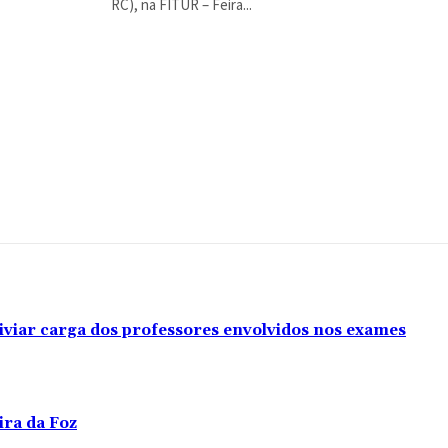
RC), na FITUR – Feira...
iviar carga dos professores envolvidos nos exames
ira da Foz