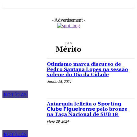
- Advertisement -
TAG
Mérito
Otimismo marca discurso de
Pedro Santana Lopes na sessão
solene do Dia da Cidade
Junho 25, 2024
NOTÍCIAS
Autarquia felicita o 𝗦𝗽𝗼𝗿𝘁𝗶𝗻𝗴
𝗖𝗹𝘂𝗯𝗲 𝗙𝗶𝗴𝘂𝗲𝗶𝗿𝗲𝗻𝘀𝗲 pelo bronze
na Taça Nacional de SUB 18
Maio 29, 2024
NOTÍCIAS