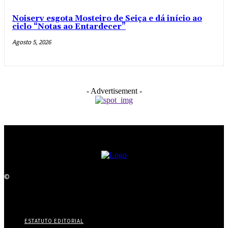
Noiserv esgota Mosteiro de Seiça e dá início ao
ciclo “Notas ao Entardecer”
Agosto 5, 2026
- Advertisement -
©
ESTATUTO EDITORIAL