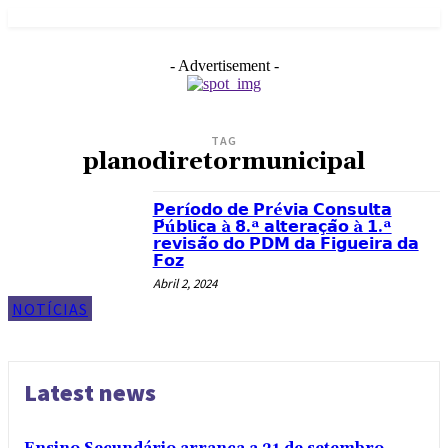
- Advertisement -
TAG
planodiretormunicipal
𝗣𝗲𝗿í𝗼𝗱𝗼 𝗱𝗲 𝗣𝗿é𝘃𝗶𝗮 𝗖𝗼𝗻𝘀𝘂𝗹𝘁𝗮
𝗣́ú𝗯𝗹𝗶𝗰𝗮 à 𝟴.ª 𝗮𝗹𝘁𝗲𝗿𝗮𝗰̧𝗮̃𝗼 à 𝟭.ª
𝗿𝗲𝘃𝗶𝘀𝗮̃𝗼 𝗱𝗼 𝗣𝗗𝗠 𝗱𝗮 𝗙𝗶𝗴𝘂𝗲𝗶𝗿𝗮 𝗱𝗮
𝗙𝗼𝘇
Abril 2, 2024
NOTÍCIAS
Latest news