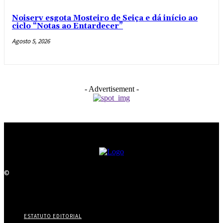
Noiserv esgota Mosteiro de Seiça e dá início ao
ciclo “Notas ao Entardecer”
Agosto 5, 2026
- Advertisement -
©
ESTATUTO EDITORIAL