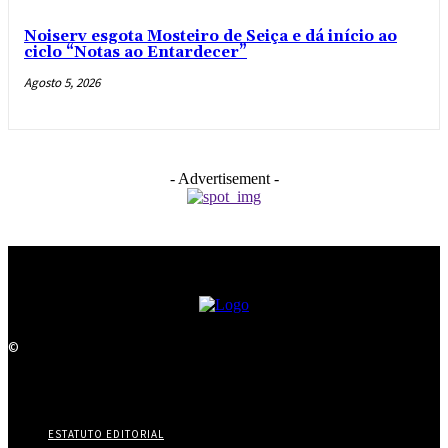
Noiserv esgota Mosteiro de Seiça e dá início ao
ciclo “Notas ao Entardecer”
Agosto 5, 2026
- Advertisement -
©
ESTATUTO EDITORIAL