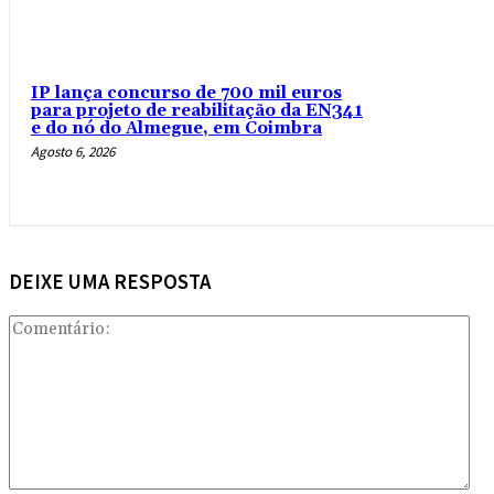
IP lança concurso de 700 mil euros
para projeto de reabilitação da EN341
e do nó do Almegue, em Coimbra
Agosto 6, 2026
DEIXE UMA RESPOSTA
Com