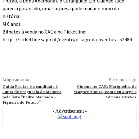
Trutão, a Dona Anémona e o Caranguejo Ejo. Quando tudo
parecia garantido, uma surpresa pode mudar o rumo da
história!
M 6 anos
Bilhetes à venda no CAE e na Ticketline:
https://ticketline.sapo.pt/evento/o-lago-da-aventura-52484
Artigo anterior
Próximo artigo
Guida Freitas é a candidata à
Cinema no CAE: Marighella, de
Junta de Freguesia de Maiorca
Wagner Moura, com Seu Jorge e
pela lista “Pedro Machado –
Adriana Esteves
Figueira do Futuro”
- Advertisement -