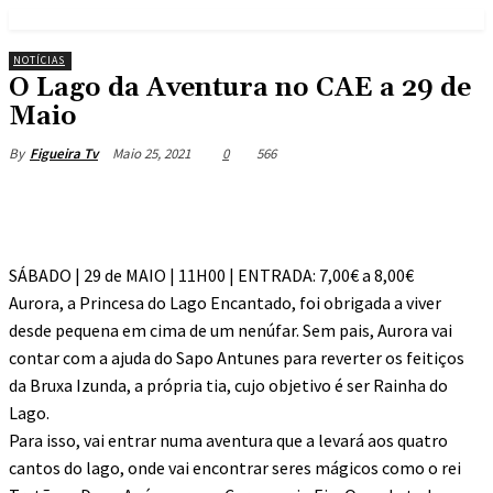
NOTÍCIAS
O Lago da Aventura no CAE a 29 de
Maio
Maio 25, 2021
0
566
By
Figueira Tv
SÁBADO | 29 de MAIO | 11H00 | ENTRADA: 7,00€ a 8,00€
Aurora, a Princesa do Lago Encantado, foi obrigada a viver
desde pequena em cima de um nenúfar. Sem pais, Aurora vai
contar com a ajuda do Sapo Antunes para reverter os feitiços
da Bruxa Izunda, a própria tia, cujo objetivo é ser Rainha do
Lago.
Para isso, vai entrar numa aventura que a levará aos quatro
cantos do lago, onde vai encontrar seres mágicos como o rei