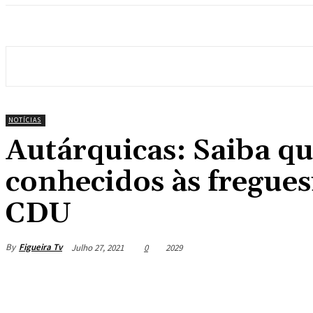
NOTÍCIAS
Autárquicas: Saiba q
conhecidos às fregues
CDU
By
Figueira Tv
Julho 27, 2021
0
2029