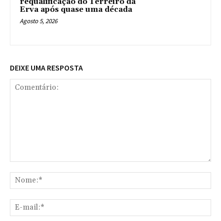
requalificação do Terreiro da
Erva após quase uma década
Agosto 5, 2026
DEIXE UMA RESPOSTA
Comentário:
No
E-
mai