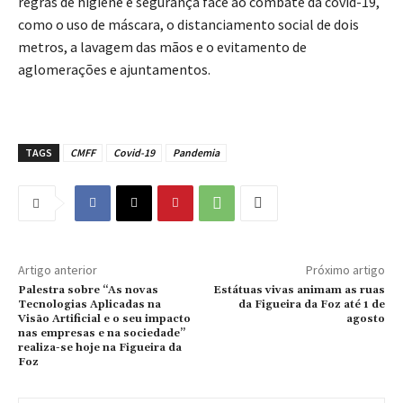
regras de higiene e segurança face ao combate da covid-19,
como o uso de máscara, o distanciamento social de dois
metros, a lavagem das mãos e o evitamento de
aglomerações e ajuntamentos.
TAGS
CMFF
Covid-19
Pandemia
Artigo anterior
Próximo artigo
Palestra sobre “As novas
Estátuas vivas animam as ruas
Tecnologias Aplicadas na
da Figueira da Foz até 1 de
Visão Artificial e o seu impacto
agosto
nas empresas e na sociedade”
realiza-se hoje na Figueira da
Foz