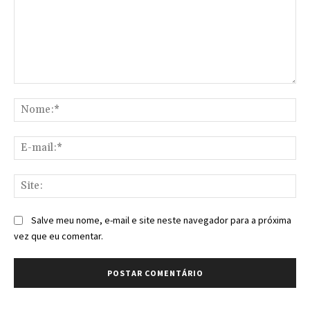
Comentário:
No
E-
mai
Sit
Salve meu nome, e-mail e site neste navegador para a próxima
vez que eu comentar.