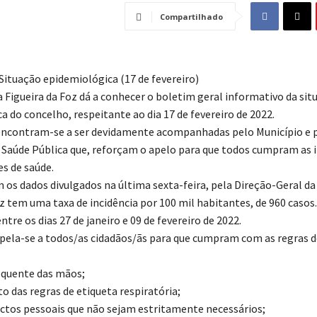
Compartilhado
Situação epidemiológica (17 de fevereiro)
a Figueira da Foz dá a conhecer o boletim geral informativo da sit
 do concelho, respeitante ao dia 17 de fevereiro de 2022.
encontram-se a ser devidamente acompanhadas pelo Município e 
 Saúde Pública que, reforçam o apelo para que todos cumpram as 
es de saúde.
 os dados divulgados na última sexta-feira, pela Direção-Geral da
oz tem uma taxa de incidência por 100 mil habitantes, de 960 caso
entre os dias 27 de janeiro e 09 de fevereiro de 2022.
apela-se a todos/as cidadãos/ãs para que cumpram com as regras 
equente das mãos;
 das regras de etiqueta respiratória;
actos pessoais que não sejam estritamente necessários;