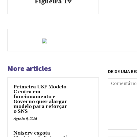
Figueira Tv
More articles
DEIXE UMA R
Primeira USF Modelo
C entra em
funcionamento e
Governo quer alargar
modelo para reforçar
o SNS
Agosto 5, 2026
Comentário:
Noiserv esgota