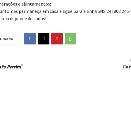
merações e ajuntamentos;
sintomas permaneça em casa e ligue para a linha SNS 24 (808 24 24
emia depende de todos!
tilhado
ê𝒔 𝑷𝒆𝒓𝒆𝒊𝒓𝒂”
Car