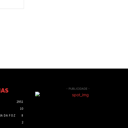
Site:
IAS
- PUBLICIDADE -
2951
10
RA DA FOZ
8
2