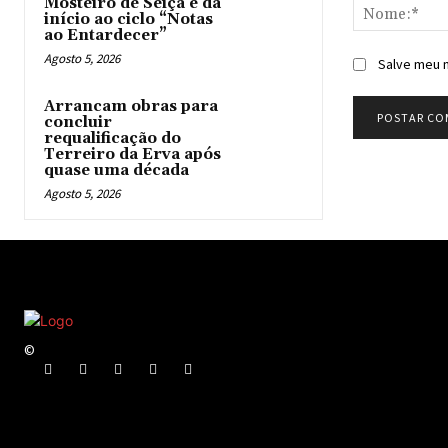
Mosteiro de Seiça e dá
início ao ciclo “Notas
ao Entardecer”
Agosto 5, 2026
Salve meu n
Arrancam obras para
concluir
requalificação do
Terreiro da Erva após
quase uma década
Agosto 5, 2026
©