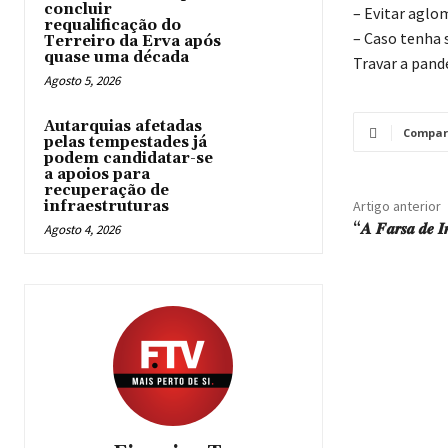
concluir
– Evitar aglo
requalificação do
– Caso tenha 
Terreiro da Erva após
quase uma década
Travar a pand
Agosto 5, 2026
Autarquias afetadas
Compar
pelas tempestades já
podem candidatar-se
a apoios para
recuperação de
infraestruturas
Artigo anterior
“𝑨 𝑭𝒂𝒓𝒔𝒂 𝒅𝒆 𝑰
Agosto 4, 2026