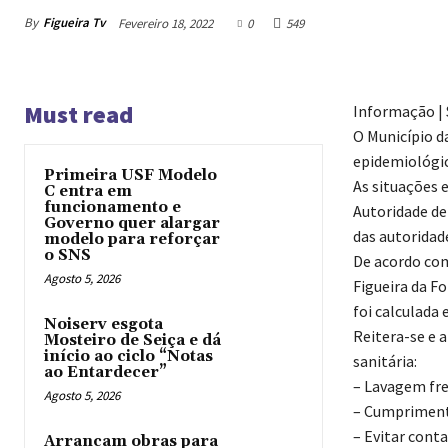
By
Figueira Tv
Fevereiro 18, 2022
0
549
Must read
Informação | 
O Município d
epidemiológica
Primeira USF Modelo
As situações 
C entra em
funcionamento e
Autoridade de
Governo quer alargar
das autoridad
modelo para reforçar
o SNS
De acordo com
Agosto 5, 2026
Figueira da F
foi calculada 
Noiserv esgota
Reitera-se e 
Mosteiro de Seiça e dá
início ao ciclo “Notas
sanitária:
ao Entardecer”
– Lavagem fr
Agosto 5, 2026
– Cumprimento
– Evitar cont
Arrancam obras para