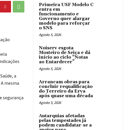
Primeira USF Modelo C
entra em
funcionamento e
Governo quer alargar
modelo para reforçar
o SNS
Agosto 5, 2026
uação
Noiserv esgota
Mosteiro de Seiça e dá
pela
início ao ciclo “Notas
indicações
ao Entardecer”
Agosto 5, 2026
 Saúde, a
Arrancam obras para
s. A mesma
concluir requalificação
do Terreiro da Erva
após quase uma década
de segurança
Agosto 5, 2026
Autarquias afetadas
pelas tempestades já
podem candidatar-se a
apoios para