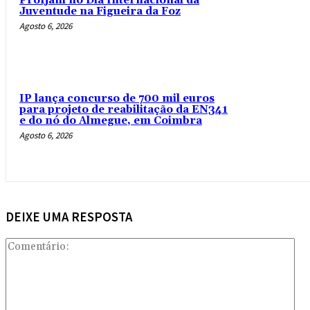
Profjam no Dia Internacional da
Juventude na Figueira da Foz
Agosto 6, 2026
IP lança concurso de 700 mil euros
para projeto de reabilitação da EN341
e do nó do Almegue, em Coimbra
Agosto 6, 2026
DEIXE UMA RESPOSTA
Com