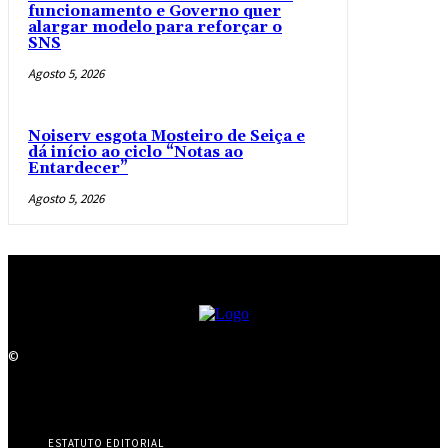
funcionamento e Governo quer
alargar modelo para reforçar o
SNS
Agosto 5, 2026
Noiserv esgota Mosteiro de Seiça e
dá início ao ciclo “Notas ao
Entardecer”
Agosto 5, 2026
©
ESTATUTO EDITORIAL