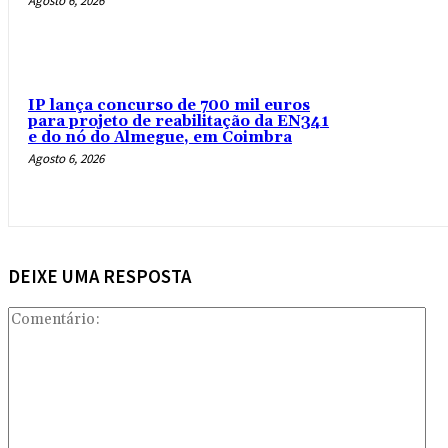
Agosto 6, 2026
IP lança concurso de 700 mil euros
para projeto de reabilitação da EN341
e do nó do Almegue, em Coimbra
Agosto 6, 2026
DEIXE UMA RESPOSTA
Com