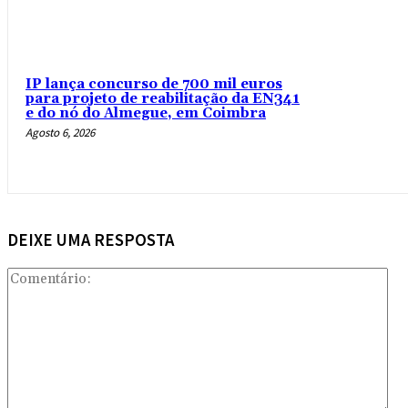
IP lança concurso de 700 mil euros
para projeto de reabilitação da EN341
e do nó do Almegue, em Coimbra
Agosto 6, 2026
DEIXE UMA RESPOSTA
Com