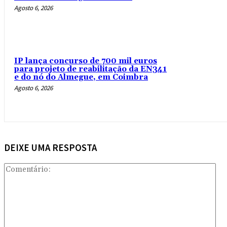
Agosto 6, 2026
IP lança concurso de 700 mil euros
para projeto de reabilitação da EN341
e do nó do Almegue, em Coimbra
Agosto 6, 2026
DEIXE UMA RESPOSTA
Com