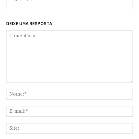
DEIXE UMA RESPOSTA
Comentário:
No
E-
mai
Sit