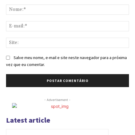
Comentário:
No
E-
mai
Sit
Salve meu nome, e-mail e site neste navegador para a próxima
vez que eu comentar.
- Advertisement -
Latest article