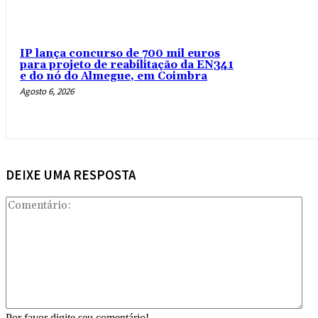
IP lança concurso de 700 mil euros
para projeto de reabilitação da EN341
e do nó do Almegue, em Coimbra
Agosto 6, 2026
DEIXE UMA RESPOSTA
Com
Por favor digite seu comentário!