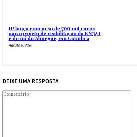
IP lança concurso de 700 mil euros
para projeto de reabilitação da EN341
e do nó do Almegue, em Coimbra
Agosto 6, 2026
DEIXE UMA RESPOSTA
Com