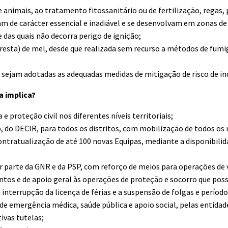
nimais, ao tratamento fitossanitário ou de fertilização, regas, 
am de carácter essencial e inadiável e se desenvolvam em zonas de
 das quais não decorra perigo de ignição;
cresta) de mel, desde que realizada sem recurso a métodos de fum
ue sejam adotadas as adequadas medidas de mitigação de risco de inc
a implica?
proteção civil nos diferentes níveis territoriais;
, do DECIR, para todos os distritos, com mobilização de todos os 
ntratualização de até 100 novas Equipas, mediante a disponibilid
r parte da GNR e da PSP, com reforço de meios para operações de v
os e de apoio geral às operações de proteção e socorro que poss
interrupção da licença de férias e a suspensão de folgas e períod
de emergência médica, saúde pública e apoio social, pelas entid
ivas tutelas;