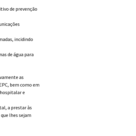
itivo de prevenção
municações
madas, incidindo
nas de água para
tivamente as
ANEPC, bem como em
hospitalar e
al, a prestar às
s que lhes sejam