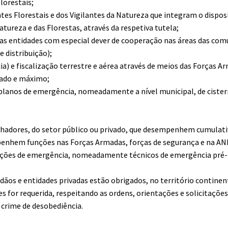
lorestais;
s Florestais e dos Vigilantes da Natureza que integram o dispos
tureza e das Florestas, através da respetiva tutela;
das entidades com especial dever de cooperação nas áreas das co
e distribuição);
a) e fiscalização terrestre e aérea através de meios das Forças Ar
vado e máximo;
 planos de emergência, nomeadamente a nível municipal, de cister
abalhadores, do setor público ou privado, que desempenhem cumula
mpenhem funções nas Forças Armadas, forças de segurança e na 
tuações de emergência, nomeadamente técnicos de emergência pré-
dãos e entidades privadas estão obrigados, no território continent
es for requerida, respeitando as ordens, orientações e solicitaçõe
 crime de desobediência.