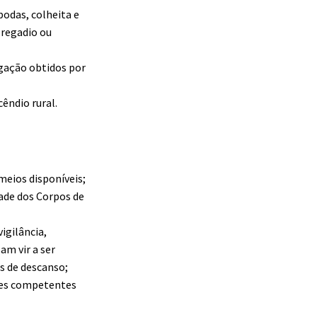
podas, colheita e
 regadio ou
igação obtidos por
êndio rural.
meios disponíveis;
ade dos Corpos de
igilância,
am vir a ser
os de descanso;
ades competentes