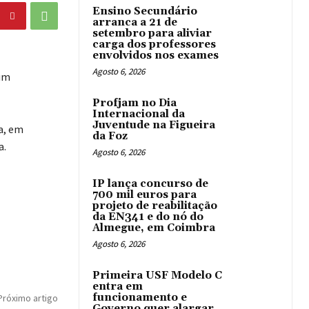
Ensino Secundário
arranca a 21 de
setembro para aliviar
carga dos professores
envolvidos nos exames
Agosto 6, 2026
 um
Profjam no Dia
Internacional da
Juventude na Figueira
a, em
da Foz
a.
Agosto 6, 2026
IP lança concurso de
700 mil euros para
projeto de reabilitação
da EN341 e do nó do
Almegue, em Coimbra
Agosto 6, 2026
Primeira USF Modelo C
entra em
funcionamento e
Próximo artigo
Governo quer alargar