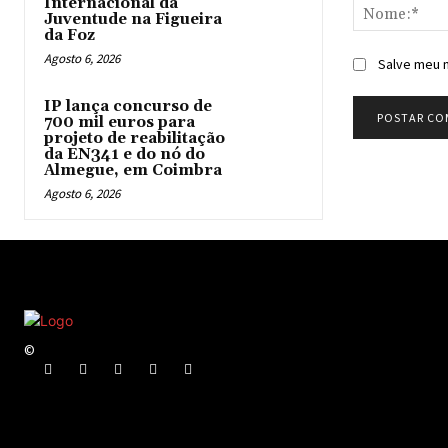
Internacional da
Juventude na Figueira
da Foz
Agosto 6, 2026
Salve meu n
IP lança concurso de
700 mil euros para
projeto de reabilitação
da EN341 e do nó do
Almegue, em Coimbra
Agosto 6, 2026
©