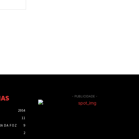
Site:
IAS
- PUBLICIDADE -
2954
11
RA DA FOZ
9
2