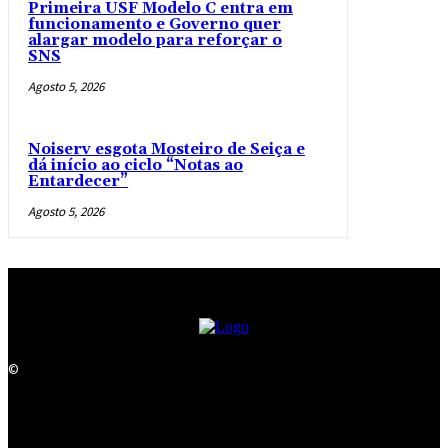
Primeira USF Modelo C entra em
funcionamento e Governo quer
alargar modelo para reforçar o
SNS
Agosto 5, 2026
Noiserv esgota Mosteiro de Seiça e
dá início ao ciclo “Notas ao
Entardecer”
Agosto 5, 2026
©