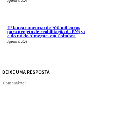
Agosto 6, 2026
IP lança concurso de 700 mil euros
para projeto de reabilitação da EN341
e do nó do Almegue, em Coimbra
Agosto 6, 2026
DEIXE UMA RESPOSTA
Com